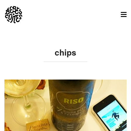
Tog
nav
chips