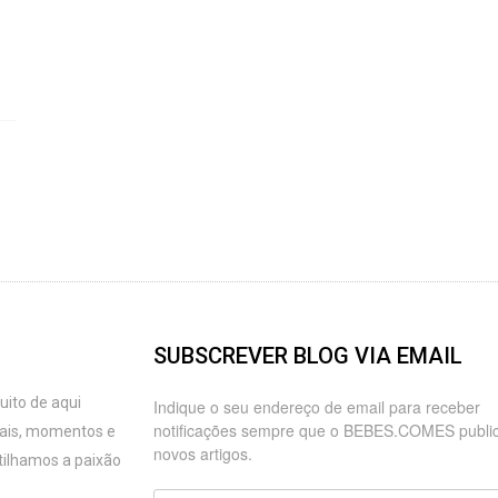
SUBSCREVER BLOG VIA EMAIL
ito de aqui
Indique o seu endereço de email para receber
notificações sempre que o BEBES.COMES publi
oais, momentos e
novos artigos.
tilhamos a paixão