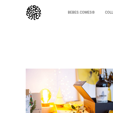
BEBES.COMES®
COL