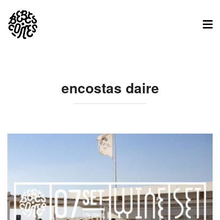
Tog
nav
encostas daire