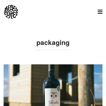
Tog
nav
packaging