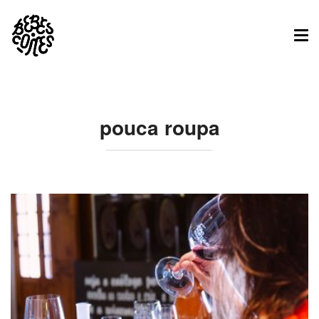
Tog
nav
pouca roupa