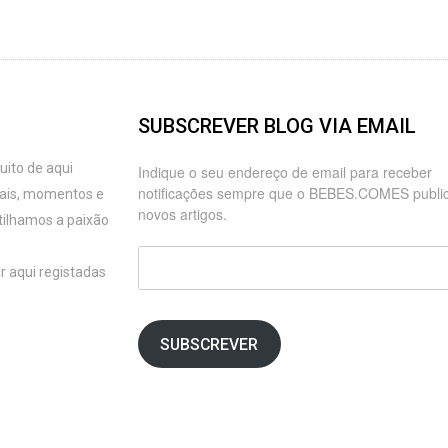
SUBSCREVER BLOG VIA EMAIL
ito de aqui
Indique o seu endereço de email para receber
notificações sempre que o BEBES.COMES publi
oais, momentos e
novos artigos.
tilhamos a paixão
Endereço
r aqui registadas
de
email
SUBSCREVER