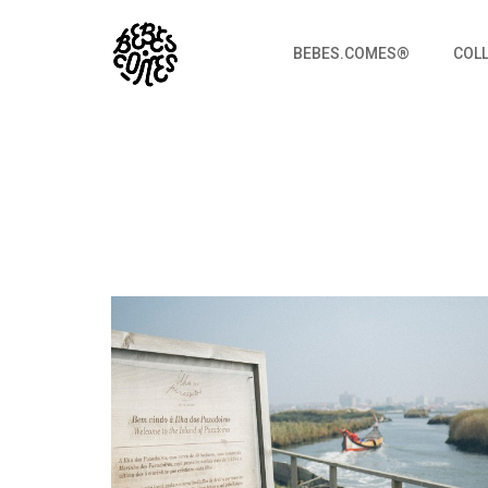
BEBES.COMES®
COL