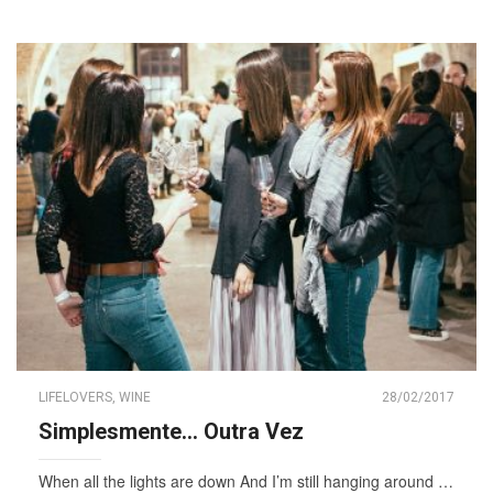
LIFELOVERS
,
WINE
28/02/2017
Simplesmente… Outra Vez
When all the lights are down And I’m still hanging around …