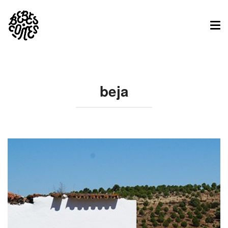
Tog
nav
beja