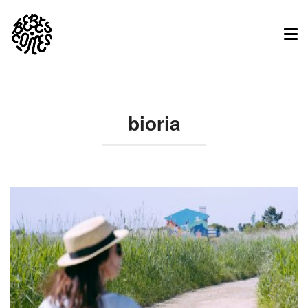
Tog
nav
bioria