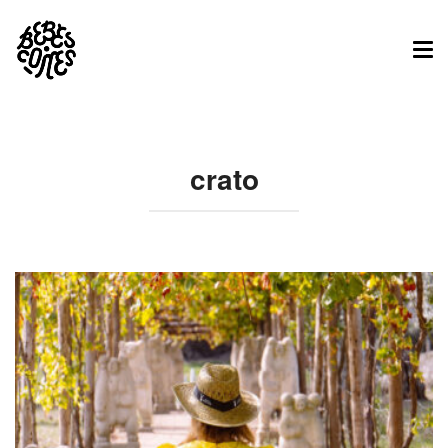
Tog
nav
crato