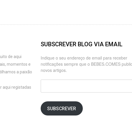
SUBSCREVER BLOG VIA EMAIL
ito de aqui
Indique o seu endereço de email para receber
notificações sempre que o BEBES.COMES publi
oais, momentos e
novos artigos.
tilhamos a paixão
Endereço
r aqui registadas
de
email
SUBSCREVER