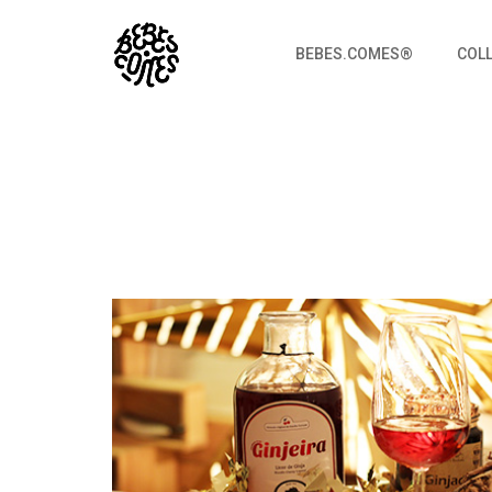
BEBES.COMES®
COL