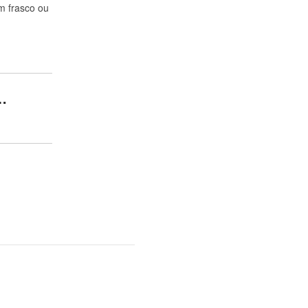
m frasco ou
…