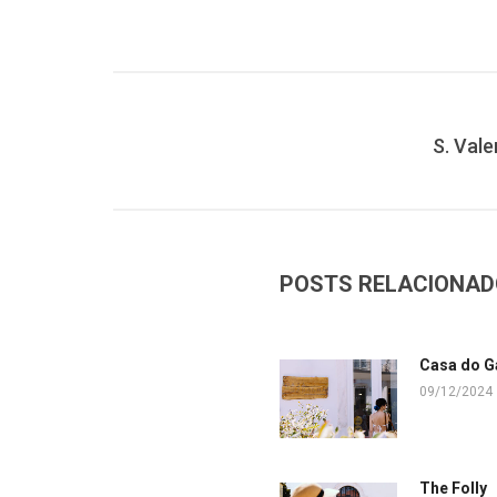
S. Val
POSTS RELACIONA
Casa do G
09/12/2024
The Folly