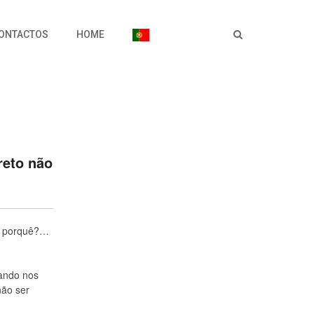
ONTACTOS
HOME
reto não
…e porquê?…
ando nos
não ser