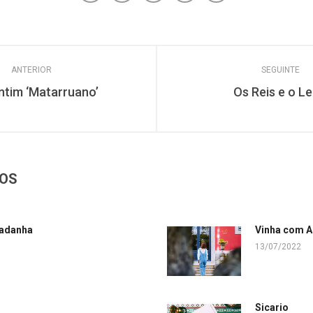
ANTERIOR
SEGUINTE
entim ‘Matarruano’
Os Reis e o Le
DOS
adanha
Vinha com 
13/07/2022
Sicario