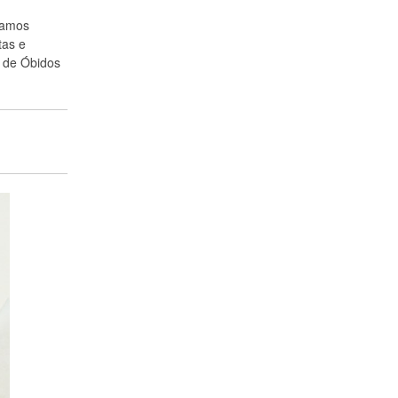
vamos
tas e
a de Óbidos