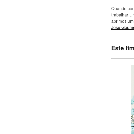
Quando com
trabalhar…
abrimos um 
José Goume
Este fi