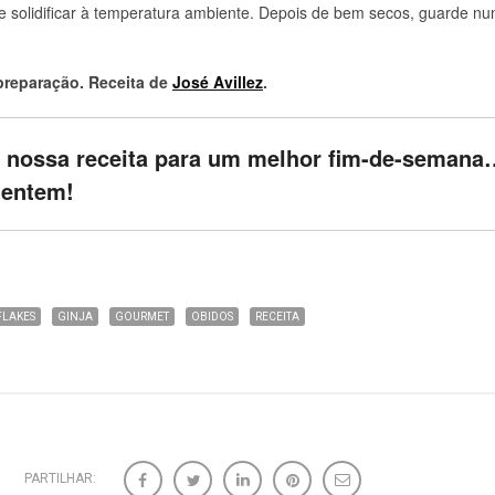
xe solidificar à temperatura ambiente. Depois de bem secos, guarde nu
.
preparação. Receita de
José Avillez
.
a nossa receita para um melhor fim-de-semana
mentem!
FLAKES
GINJA
GOURMET
OBIDOS
RECEITA
PARTILHAR: