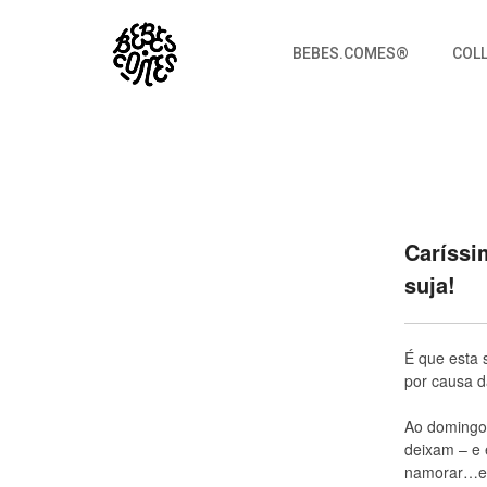
BEBES.COMES®
COL
O Domingo e as Bolachas de Co
Bebes.Comes
Caríssi
suja!
É que esta 
por causa d
Ao domingo
deixam – e 
namorar…e l