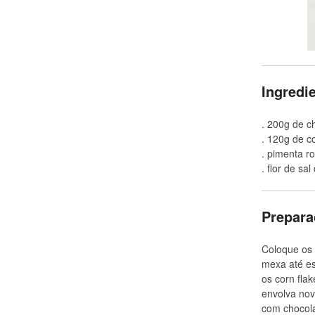
Ingredie
. 200g de c
. 120g de co
. pimenta ro
. flor de sal
Prepara
Coloque os 
mexa até es
os corn fla
envolva nov
com chocola