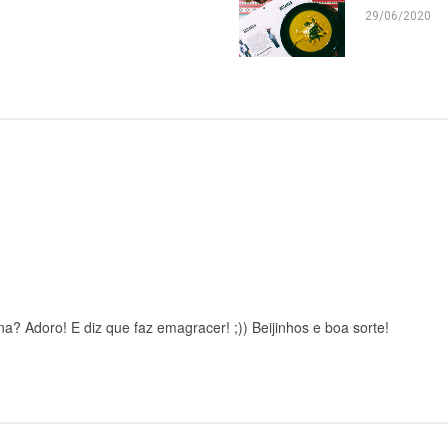
29/06/2020
na? Adoro! E diz que faz emagracer! ;)) Beijinhos e boa sorte!