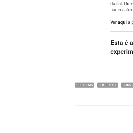
de sal. Dei
numa caixa
Ver
aqui
a 
Esta é 
experi
BOLACHAS
CHOCOLATE
CORN 