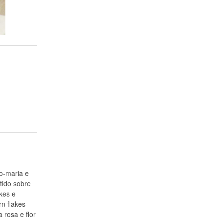
o-maria e
tido sobre
akes e
n flakes
 rosa e flor