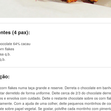
ntes (4 pax):
hocolate 64% cacau
rn flakes
sa q.b.
 q.b.
ção:
corn flakes numa taça grande e reserve. Derreta o chocolate em banh
tar derretido de forma uniforme. Deite cerca de 2/3 do chocolate derre
kes e envolva com cuidado. Deite o restante chocolate sobre os corn fl
amente. Com a ajuda de uma colher, deite pequenos montinhos de cor
te sobre papel vegetal. Se gostar, polvilhe cada montinho com pimenta