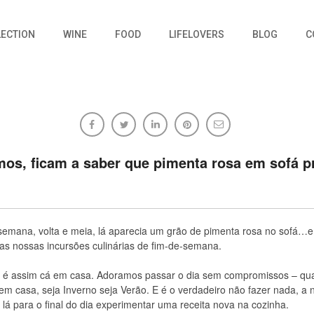
LECTION
WINE
FOOD
LIFELOVERS
BLOG
C
rn Flakes
mos, ficam a saber que pimenta rosa em sofá p
21/02/2013
1 comentário
semana, volta e meia, lá aparecia um grão de pimenta rosa no sofá
as nossas incursões culinárias de fim-de-semana.
 é assim cá em casa. Adoramos passar o dia sem compromissos – qu
em casa, seja Inverno seja Verão. E é o verdadeiro não fazer nada, a 
á para o final do dia experimentar uma receita nova na cozinha.