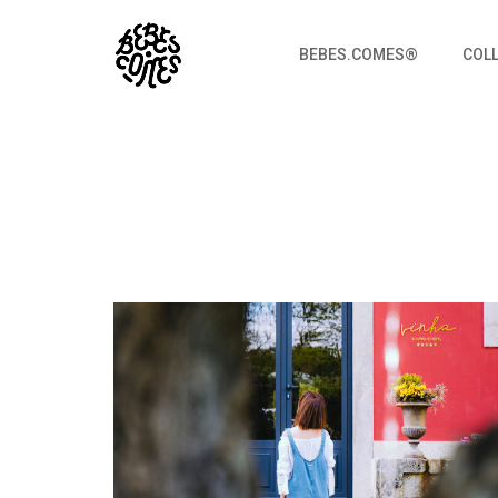
BEBES.COMES®
COL