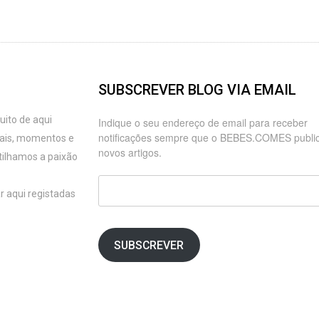
SUBSCREVER BLOG VIA EMAIL
ito de aqui
Indique o seu endereço de email para receber
notificações sempre que o BEBES.COMES publi
oais, momentos e
novos artigos.
tilhamos a paixão
Endereço
r aqui registadas
de
email
SUBSCREVER