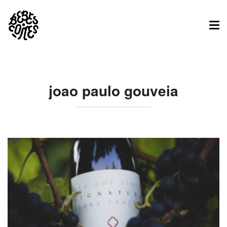
Tog
nav
joao paulo gouveia