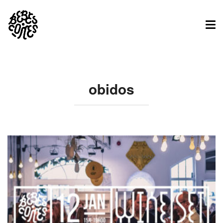
Tog
nav
obidos