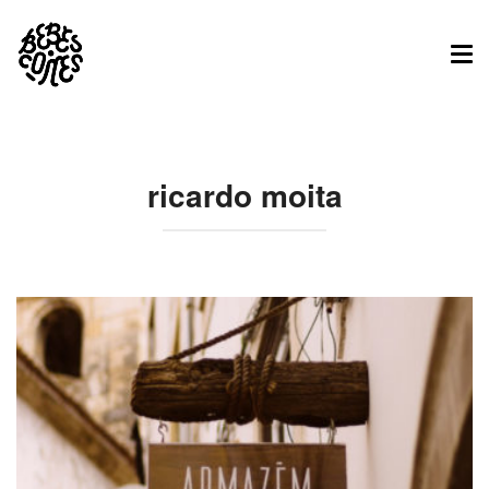
Tog
nav
ricardo moita