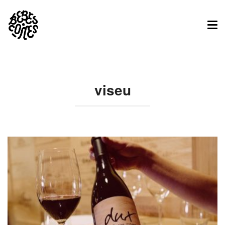
Tog
nav
viseu