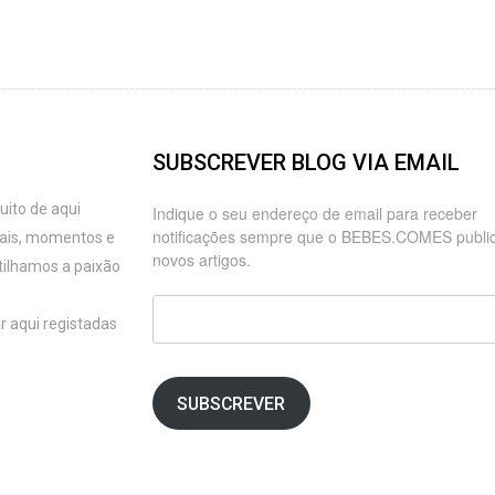
SUBSCREVER BLOG VIA EMAIL
ito de aqui
Indique o seu endereço de email para receber
notificações sempre que o BEBES.COMES publi
oais, momentos e
novos artigos.
tilhamos a paixão
Endereço
r aqui registadas
de
email
SUBSCREVER