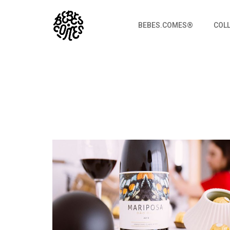
BEBES.COMES®
COL