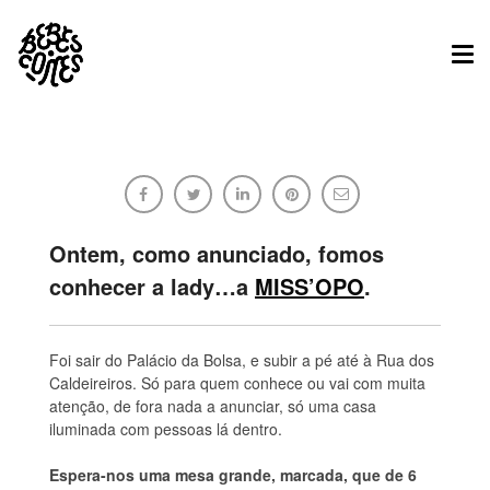
Tog
nav
Conhece a Miss’Opo e faz-te à vida!
Bebes.Comes
Ontem, como anunciado, fomos
conhecer a lady…a
MISS’OPO
.
Foi sair do Palácio da Bolsa, e subir a pé até à Rua dos
10/02/2013
Sem comentários
Caldeireiros. Só para quem conhece ou vai com muita
atenção, de fora nada a anunciar, só uma casa
iluminada com pessoas lá dentro.
Espera-nos uma mesa grande, marcada, que de 6