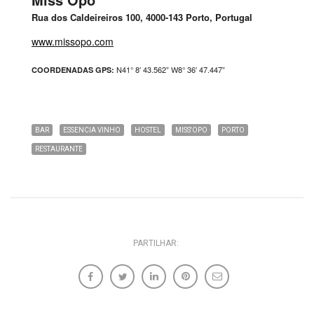
Rua dos Caldeireiros 100, 4000-143 Porto, Portugal
www.missopo.com
N41° 8′ 43.562” W8° 36′ 47.447”
COORDENADAS GPS:
BAR
ESSENCIA VINHO
HOSTEL
MISS'OPO
PORTO
RESTAURANTE
PARTILHAR: