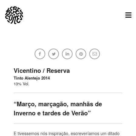
Tog
nav
Check In
Bebes.Comes
Vicentino / Reserva
Tinto Alentejo 2014
13% Vol.
19/03/2017
Sem comentários
“Março, marçagão, manhãs de
Inverno e tardes de Verão”
E tivessemos nós inspiração, escreveríamos um ditado