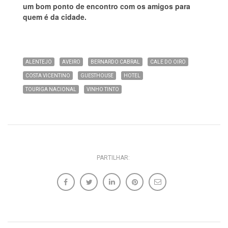
um bom ponto de encontro com os amigos para
quem é da cidade.
ALENTEJO
AVEIRO
BERNARDO CABRAL
CALE DO OIRO
COSTA VICENTINO
GUESTHOUSE
HOTEL
TOURIGA NACIONAL
VINHO TINTO
PARTILHAR: