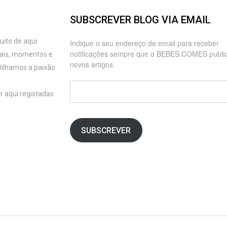
SUBSCREVER BLOG VIA EMAIL
ito de aqui
Indique o seu endereço de email para receber
notificações sempre que o BEBES.COMES publi
oais, momentos e
novos artigos.
tilhamos a paixão
Endereço
r aqui registadas
de
email
SUBSCREVER