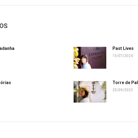
DOS
adanha
Past Lives
15/07/2024
órias
Torre de Pa
25/09/2023