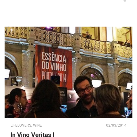
LIFELOVERS
,
WINE
02/03/2014
In Vino Veritas I