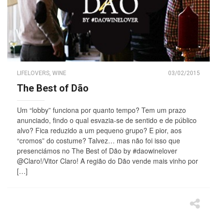
LIFELOVERS
,
WINE
03/02/2015
The Best of Dão
Um “lobby” funciona por quanto tempo? Tem um prazo
anunciado, findo o qual esvazia-se de sentido e de público
alvo? Fica reduzido a um pequeno grupo? E pior, aos
“cromos” do costume? Talvez… mas não foi isso que
presenciámos no The Best of Dão by #daowinelover
@Claro!/Vitor Claro! A região do Dão vende mais vinho por
[…]