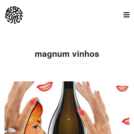
Tog
nav
magnum vinhos