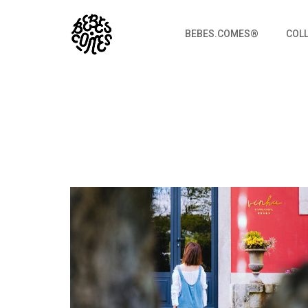
BEBES.COMES®
COL