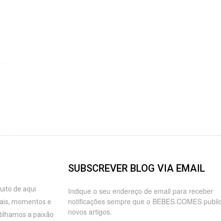
SUBSCREVER BLOG VIA EMAIL
ito de aqui
Indique o seu endereço de email para receber
notificações sempre que o BEBES.COMES publi
oais, momentos e
novos artigos.
tilhamos a paixão