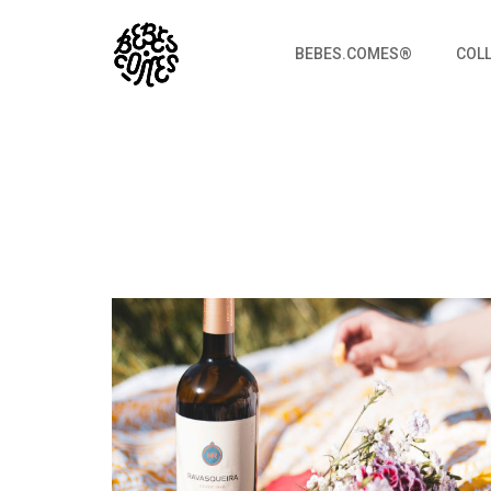
BEBES.COMES®
COL