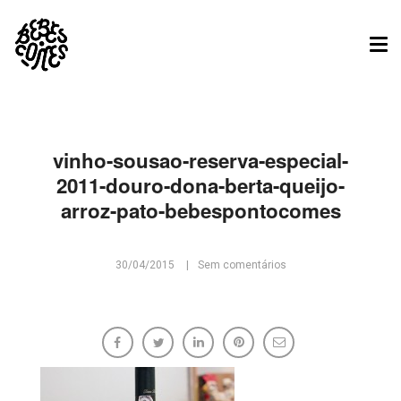
Tog
nav
vinho-sousao-reserva-especial-
2011-douro-dona-berta-queijo-
arroz-pato-bebespontocomes
30/04/2015
Sem comentários