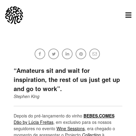
Tog
nav
Collection @damaaflita
Bebes.Comes
“Amateurs sit and wait for
inspiration, the rest of us just get up
and go to work”.
03/10/2015
Sem comentários
Stephen King
Depois do pré-lançamento do vinho
BEBES.COMES
Dão by Lúcia Freitas
, em exclusivo para os nossos
seguidores no evento
Wine Sessions
, era chegado o
momento de apresentar o Projecto
Collection
à