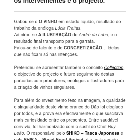
os intervenientes e o projecto.
Gabou-se o
O VINHO
em estado líquido, resultado do
trabalho da enóloga
Lúcia Freitas
.
Admirou-se
A ILUSTRAÇÃO
de
André da Loba
, e o
resultado final transposto para a garrafa.
Falou-se de talento e de
CONCRETIZAÇÃO
… ideias
que não ficam só nas intenções.
Pretendeu-se apresentar também o conceito
Collection
,
o objectivo do projecto e futuro seguimento destas
parcerias com produtores, enólogos e ilustradores para
a criação de vinhos singulares.
Para além do investimento feito na imagem, a qualidade
e singularidade deste vinho branco do Dão foi elogiado
por todos, e a prova era efectivamente o que suscitava
mais curiosidade entre os presentes. Entre saudável
convívio, foi harmonizado com o sushi do Chef
Ruy
Leão
. O responsável pelo
SHIKO – Tasca Japonesa
e
pela
SHIKA – Street Food Project
, é o mais amado