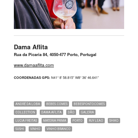
Dama Aflita
Rua da Picaria 84, 4050-477 Porto, Portugal
www.damaaflita.com
N41° 8′ 58.815” W8° 36′ 46.641”
COORDENADAS GPS:
ANDRÉ DA LOBA
BEBES.COMES
BEBESPONTOCOMES
COLLECTION
DAMA AFLITA
DÃO
GALERIA
LUCIA FREITAS
MATERIA PRIMA
PORTO
RUY LEAO
SHIKO
SUSHI
VINHO
VINHO BRANCO