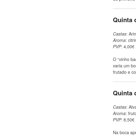
Quinta 
Castas
: Ari
Aroma
: citr
PVP
: 4,00€
O “vinho ba
varia um bo
frutado e c
Quinta 
Castas
: Alv
Aroma
: frut
PVP
: 8,50€
Na boca apr