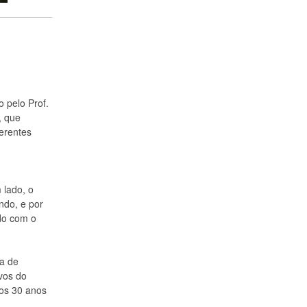
 pelo Prof.
, que
ferentes
 lado, o
ndo, e por
rdo com o
a de
vos do
os 30 anos