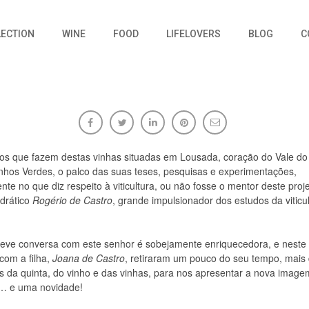
LECTION
WINE
FOOD
LIFELOVERS
BLOG
C
rosa
os que fazem destas vinhas situadas em Lousada, coração do Vale do
nhos Verdes, o palco das suas teses, pesquisas e experimentações,
te no que diz respeito à viticultura, ou não fosse o mentor deste proje
03/04/2016
Sem comentários
edrático
Rogério de Castro
, grande impulsionador dos estudos da viticu
eve conversa com este senhor é sobejamente enriquecedora, e neste 
com a filha,
Joana de Castro
, retiraram um pouco do seu tempo, mais
s da quinta, do vinho e das vinhas, para nos apresentar a nova imag
… e uma novidade!