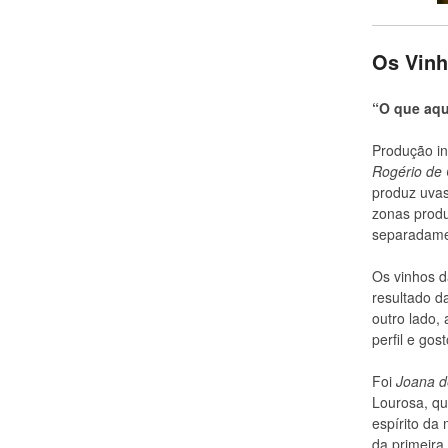
Os Vin
“O que aqu
Produção in
Rogério de 
produz uvas
zonas produ
separadamen
Os vinhos d
resultado d
outro lado,
perfil e gos
Foi
Joana d
Lourosa, qu
espírito da 
da primeira