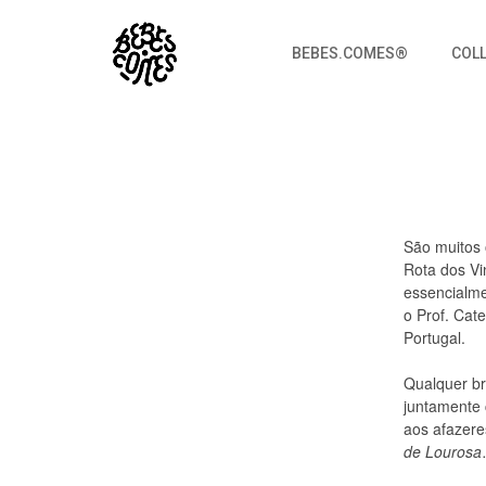
BEBES.COMES®
COL
EMPOWERED by Quinta de Lou
Bebes.Comes
São muitos 
Rota dos Vi
essencialmen
o Prof. Cat
Portugal.
Qualquer br
juntamente 
aos afazere
de Lourosa