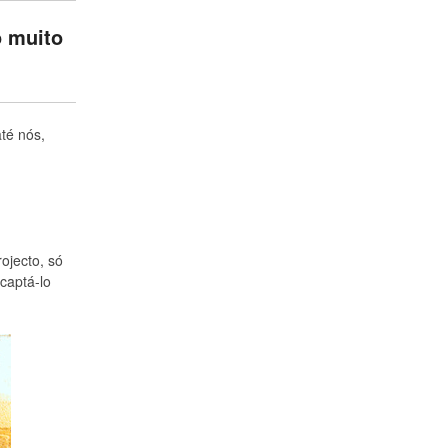
o muito
té nós,
ojecto, só
captá-lo