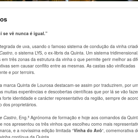
hos
i se vê nunca é igual.”
tegrada de uva, usando o famoso sistema de condução da vinha criado
Castro
, o sistema LYS, o ex-libris da Quinta. Um sistema tridimensional
 em três zonas da estrutura da vinha o que permite gerir melhor as di
tivas sem causar conflito entre as mesmas. As castas são vinificadas
te e por terroirs.
a marca Quinta de Lourosa destacam-se assim por traduzirem, por um
as muitas experiências e descobertas científicas que por lá se vão faze
 a forte identidade e carácter representativo da região, sempre de aco
to dos proprietários.
e Castro
, Eng.ª Agrónoma de formação e hoje aos comandos da Quint
e nos apresentou os três vinhos que escolheu como mais representati
marca, e a novíssima edição limitada “
Vinha do Avô
“, comemorativa d
 vinha contínua da Quinta.