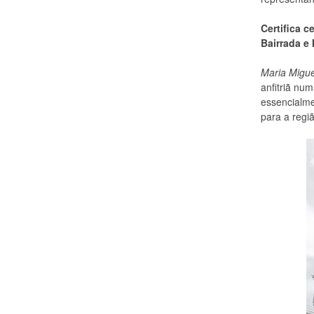
Certifica 
Bairrada e 
Maria Migu
anfitriã nu
essencialme
para a regi