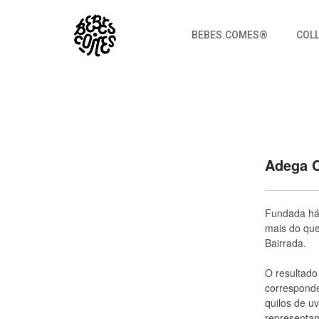
BEBES.COMES®
COL
Mosto Social
Bebes.Comes
Adega C
Fundada há 
mais do qu
Bairrada.
O resultado
corresponde
quilos de u
representan