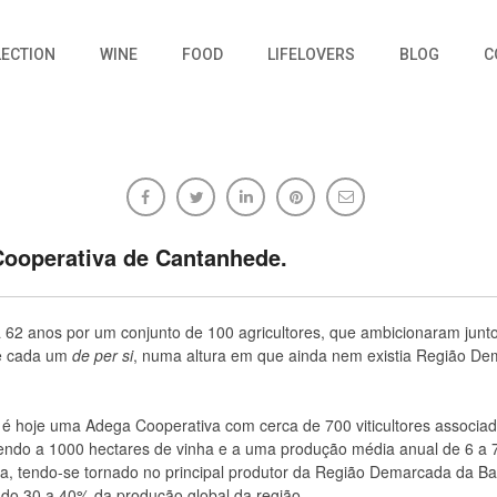
LECTION
WINE
FOOD
LIFELOVERS
BLOG
C
ooperativa de Cantanhede.
28/05/2016
Sem comentários
62 anos por um conjunto de 100 agricultores, que ambicionaram junto
e cada um
de per si
, numa altura em que ainda nem existia Região D
 é hoje uma Adega Cooperativa com cerca de 700 viticultores associad
ndo a 1000 hectares de vinha e a uma produção média anual de 6 a 
va, tendo-se tornado no principal produtor da Região Demarcada da Ba
do 30 a 40% da produção global da região.