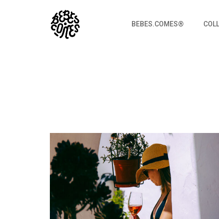
BEBES.COMES®
COL