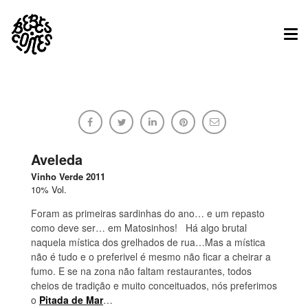
Tog
nav
As Sardines
Bebes.Comes
Aveleda
Vinho Verde 2011
10% Vol.
03/06/2013
Sem comentários
Foram as primeiras sardinhas do ano… e um repasto
como deve ser… em Matosinhos! Há algo brutal
naquela mística dos grelhados de rua…Mas a mística
não é tudo e o preferivel é mesmo não ficar a cheirar a
fumo. E se na zona não faltam restaurantes, todos
cheios de tradição e muito conceituados, nós preferimos
o
Pitada de Mar
…