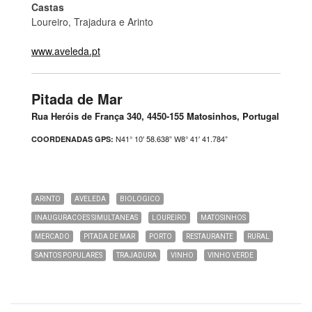
Castas
Loureiro, Trajadura e Arinto
www.aveleda.pt
Pitada de Mar
Rua Heróis de França 340, 4450-155 Matosinhos, Portugal
N41° 10′ 58.638” W8° 41′ 41.784”
COORDENADAS GPS:
ARINTO
AVELEDA
BIOLOGICO
INAUGURACOES SIMULTANEAS
LOUREIRO
MATOSINHOS
MERCADO
PITADA DE MAR
PORTO
RESTAURANTE
RURAL
SANTOS POPULARES
TRAJADURA
VINHO
VINHO VERDE