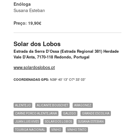
Enóloga
Susana Esteban
Preço: 19,90€
Solar dos Lobos
Estrada da Serra D’Ossa (Estrada Regional 381) Herdade
Vale D’Anta, 7170-118 Redondo, Portugal
www.solardoslobos.pt
N38º 40′ 13” O7º 33′ 03”
COORDENADAS GPS:
ALENTEJO
ALICANTE BOUSCHET
ARAGONEZ
CARNE PORCO ALENTEJANA
GALEGO
GRANDE ESCOLHA
JUAN LUIS VIVES
SOLAR DOS LOBOS
SUSANA ESTEBAN
TOURIGA NACIONAL
VINHO
VINHO TINTO