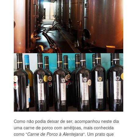
Como não podia deixar de ser, acompanhou neste dia
uma carne de porco com amêijoas, mais conhecida
como “
Carne de Porco à Alentejana
“. Um prato que