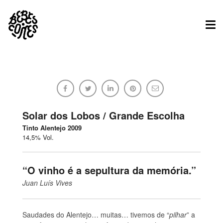
Tog
nav
Alentejo Galego
Bebes.Comes
Solar dos Lobos / Grande Escolha
Tinto Alentejo 2009
14,5% Vol.
15/06/2014
Sem comentários
“O vinho é a sepultura da memória.”
Juan Luís Vives
Saudades do Alentejo… muitas… tivemos de “
pilhar
” a