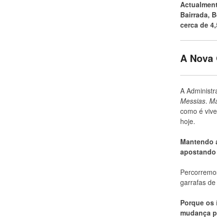
Actualmen
Bairrada, 
cerca de 4,
A Nova
A Administr
Messias
.
Ma
como é vive
hoje.
Mantendo a
apostando 
Percorremos
garrafas d
Porque os 
mudança po