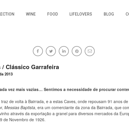
LECTION
WINE
FOOD
LIFELOVERS
BLOG
C
 / Clássico Garrafeira
da 2013
30/12/2017
Sem comentários
ada vez mais vazias… Sentimos a necessidade de procurar conte
 traz de volta à Bairrada, e a estas Caves, onde repousam 91 anos de 
or,
Messias Baptista
, era um comerciante da zona da Bairrada, que c
vinho através da exportação a granel para diversos mercados da Euro
9 de Novembro de 1926.