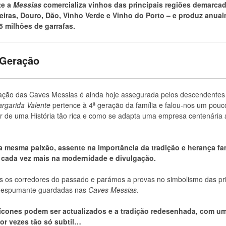
te a
Messias
comercializa vinhos das principais regiões demarca
Beiras, Douro, Dão, Vinho Verde e Vinho do Porto – e produz anua
5 milhões de garrafas.
 Geração
ação das Caves Messias é ainda hoje assegurada pelos descendentes 
rgarida Valente
pertence à 4ª geração da família e falou-nos um pouc
r de uma História tão rica e como se adapta uma empresa centenária 
 mesma paixão, assente na importância da tradição e herança fam
cada vez mais na modernidade e divulgação.
 os corredores do passado e parámos a provas no simbolismo das pr
e espumante guardadas nas
Caves Messias
.
ícones podem ser actualizados e a tradição redesenhada, com u
r vezes tão só subtil…