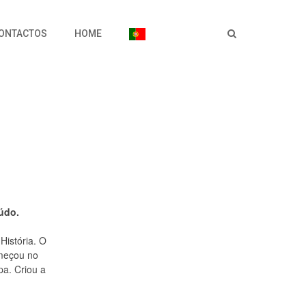
ONTACTOS
HOME
údo.
História. O
omeçou no
pa. Criou a