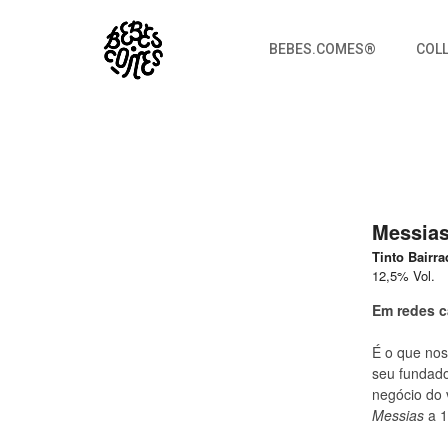
BEBES.COMES®
COL
Messias Clássico
Bebes.Comes
Messias
Tinto Bairra
12,5% Vol.
Em redes c
É o que nos
seu fundad
negócio do 
Messias
a 1