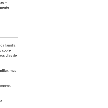
das –
lmente
da família
o sobre
aos dias de
iliar, mas
imeiras
ma