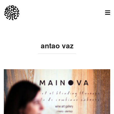
Tog
nav
antao vaz