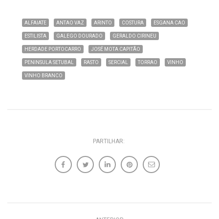
ALFAIATE
ANTAO VAZ
ARINTO
COSTURA
ESGANA CAO
ESTILISTA
GALEGO DOURADO
GERALDO CIRINEU
HERDADE PORTOCARRO
JOSÉ MOTA CAPITÃO
PENINSULA SETUBAL
RASTO
SERCIAL
TORRAO
VINHO
VINHO BRANCO
PARTILHAR: