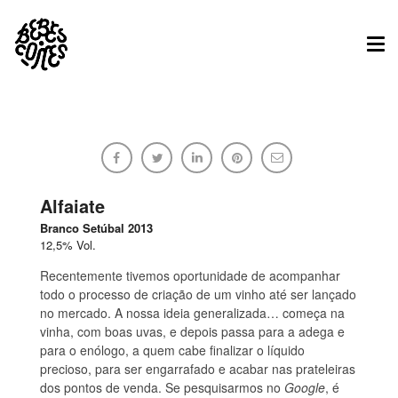
Tog
nav
Feito Por Medida
Bebes.Comes
Alfaiate
Branco Setúbal 2013
12,5% Vol.
22/02/2015
Sem comentários
Recentemente tivemos oportunidade de acompanhar
todo o processo de criação de um vinho até ser lançado
no mercado. A nossa ideia generalizada… começa na
vinha, com boas uvas, e depois passa para a adega e
para o enólogo, a quem cabe finalizar o líquido
precioso, para ser engarrafado e acabar nas prateleiras
dos pontos de venda. Se pesquisarmos no
Google
, é