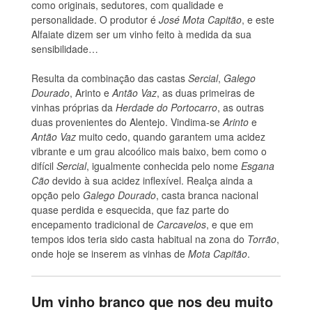
como originais, sedutores, com qualidade e
personalidade. O produtor é
José Mota Capitão
, e este
Alfaiate dizem ser um vinho feito à medida da sua
sensibilidade…
Resulta da combinação das castas
Sercial
,
Galego
Dourado
, Arinto e
Antão Vaz
, as duas primeiras de
vinhas próprias da
Herdade do Portocarro
, as outras
duas provenientes do Alentejo. Vindima-se
Arinto
e
Antão Vaz
muito cedo, quando garantem uma acidez
vibrante e um grau alcoólico mais baixo, bem como o
difícil
Sercial
, igualmente conhecida pelo nome
Esgana
Cão
devido à sua acidez inflexível. Realça ainda a
opção pelo
Galego Dourado
, casta branca nacional
quase perdida e esquecida, que faz parte do
encepamento tradicional de
Carcavelos
, e que em
tempos idos teria sido casta habitual na zona do
Torrão
,
onde hoje se inserem as vinhas de
Mota Capitão
.
Um vinho branco que nos deu muito