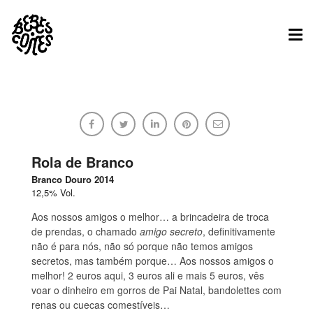
Tog
nav
Amigo Secreto
Bebes.Comes
Rola de Branco
Branco Douro 2014
12,5% Vol.
20/12/2015
Sem comentários
Aos nossos amigos o melhor… a brincadeira de troca
de prendas, o chamado
amigo secreto
, definitivamente
não é para nós, não só porque não temos amigos
secretos, mas também porque… Aos nossos amigos o
melhor! 2 euros aqui, 3 euros ali e mais 5 euros, vês
voar o dinheiro em gorros de Pai Natal, bandolettes com
renas ou cuecas comestíveis…