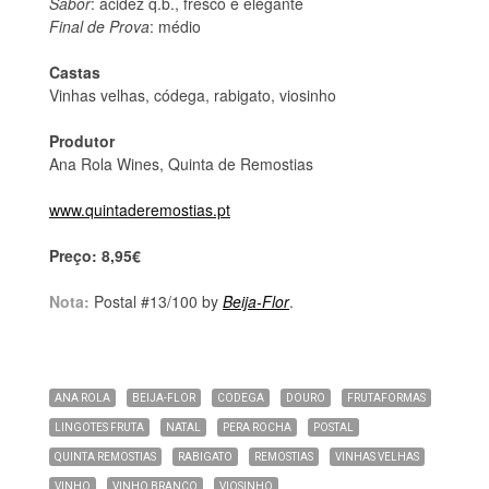
Sabor
: acidez q.b., fresco e elegante
Final de Prova
: médio
Castas
Vinhas velhas, códega, rabigato, viosinho
Produtor
Ana Rola Wines, Quinta de Remostias
www.quintaderemostias.pt
Preço: 8,95€
Nota:
Postal #13/100 by
Beija-Flor
.
ANA ROLA
BEIJA-FLOR
CODEGA
DOURO
FRUTAFORMAS
LINGOTES FRUTA
NATAL
PERA ROCHA
POSTAL
QUINTA REMOSTIAS
RABIGATO
REMOSTIAS
VINHAS VELHAS
VINHO
VINHO BRANCO
VIOSINHO